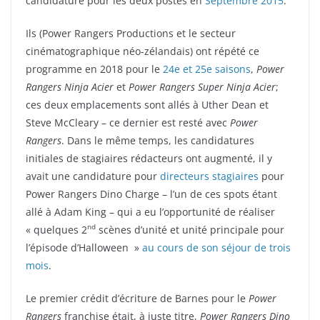
candidature pour les deux postes en
Septembre 2015
.
Ils (Power Rangers Productions et le secteur
cinématographique néo-zélandais) ont répété ce
programme en 2018 pour le
24e et 25e saisons
,
Power
Rangers Ninja Acier
et
Power Rangers Super Ninja Acier
;
ces deux emplacements sont allés à Uther Dean et
Steve McCleary – ce dernier est resté avec
Power
Rangers
. Dans le même temps, les candidatures
initiales de stagiaires rédacteurs ont augmenté, il y
avait une candidature pour
directeurs stagiaires
pour
Power Rangers Dino Charge – l’un de ces spots étant
allé à Adam King – qui a eu l’opportunité de réaliser
nd
« quelques 2
scènes d’unité et unité principale pour
l’épisode d’Halloween »
au cours de son séjour de trois
mois
.
Le premier crédit d’écriture de Barnes pour le
Power
Rangers
franchise était, à juste titre,
Power Rangers Dino