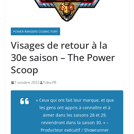
POWER RANGERS COSMIC FURY
Visages de retour à la
30e saison – The Power
Scoop
7 octobre 2022
Toku-FR
« Ceux qui ont fait leur marque, et que
les gens ont appris à connaître et à
aimer dans les saisons 28 et 29,
reviendront dans la saison 30. » –
Producteur exécutif / Showrunner