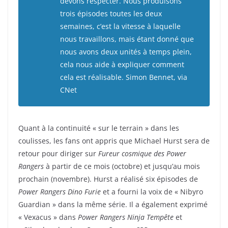
devons respecter. Nous produisons
trois épisodes toutes les deux
semaines, c’est la vitesse à laquelle
nous travaillons, mais étant donné que
nous avons deux unités à temps plein,
cela nous aide à expliquer comment
cela est réalisable. Simon Bennet,
via
CNet
Quant à la continuité « sur le terrain » dans les
coulisses, les fans ont appris que Michael Hurst sera de
retour pour diriger sur
Fureur cosmique des Power
Rangers
à partir de ce mois (octobre) et jusqu’au mois
prochain (novembre). Hurst a réalisé six épisodes de
Power Rangers Dino Furie
et a fourni la voix de « Nibyro
Guardian » dans la même série. Il a également exprimé
« Vexacus » dans
Power Rangers Ninja Tempête
et