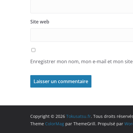
Site web
Enregistrer mon nom, mon e-mail et mon sit
Copyright © 2026
Tokusatsu.fr
. Tous droits réservés
Theme
ColorMag
par ThemeGrill. Propulsé par
Wor