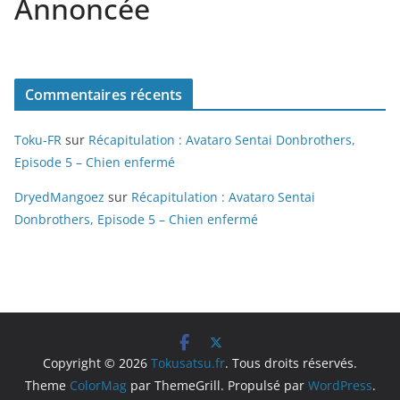
Annoncée
Commentaires récents
Toku-FR
sur
Récapitulation : Avataro Sentai Donbrothers,
Episode 5 – Chien enfermé
DryedMangoez
sur
Récapitulation : Avataro Sentai
Donbrothers, Episode 5 – Chien enfermé
Copyright © 2026
Tokusatsu.fr
. Tous droits réservés.
Theme
ColorMag
par ThemeGrill. Propulsé par
WordPress
.