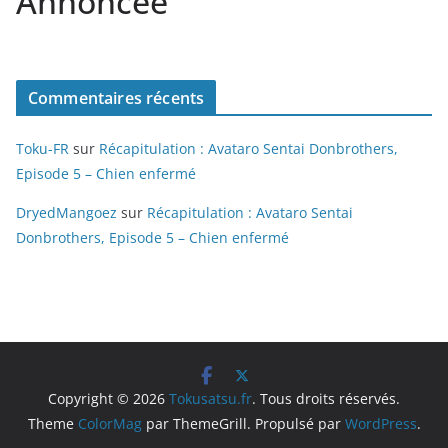
Annoncée
Commentaires récents
Toku-FR
sur
Récapitulation : Avataro Sentai Donbrothers,
Episode 5 – Chien enfermé
DryedMangoez
sur
Récapitulation : Avataro Sentai
Donbrothers, Episode 5 – Chien enfermé
Copyright © 2026
Tokusatsu.fr
. Tous droits réservés.
Theme
ColorMag
par ThemeGrill. Propulsé par
WordPress
.