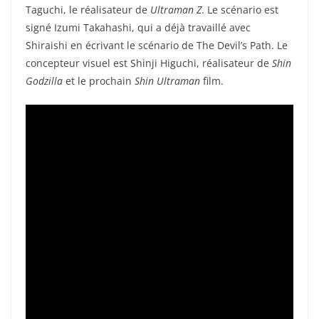
Taguchi, le réalisateur de
Ultraman Z
. Le scénario est
signé Izumi Takahashi, qui a déjà travaillé avec
Shiraishi en écrivant le scénario de The Devil’s Path. Le
concepteur visuel est Shinji Higuchi, réalisateur de
Shin
Godzilla
et le prochain
Shin Ultraman
film.