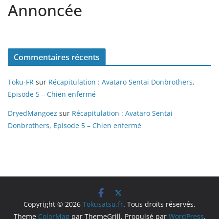
Annoncée
Commentaires récents
Toku-FR
sur
Récapitulation : Avataro Sentai Donbrothers,
Episode 5 – Chien enfermé
DryedMangoez
sur
Récapitulation : Avataro Sentai
Donbrothers, Episode 5 – Chien enfermé
Copyright © 2026
Tokusatsu.fr
. Tous droits réservés.
Theme
ColorMag
par ThemeGrill. Propulsé par
WordPress
.