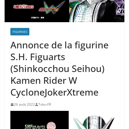
FIGURINES
Annonce de la figurine
S.H. Figuarts
(Shinkocchou Seihou)
Kamen Rider W
CycloneJokerXtreme
26 août 2022
Toku-FR