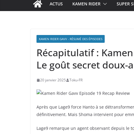
ACTUS
KAMEN RIDER
SUPER S
KAMEN RIDER GAVV - RÉSUMÉ DES ÉPISODES
Récapitulatif : Kamen
Le goût secret doux-
20 janvier 2025
Toku-FR
Après que Lage9 force Hanto à se détransformer, 
définitivement. Mais Shoma intervient pour emm
Lage9 remarque un agent observant depuis le toit 