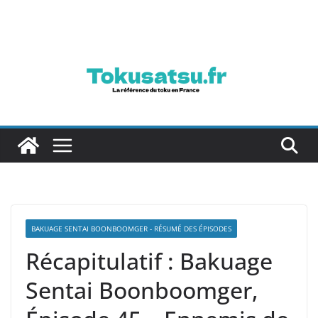
Passer
au
contenu
BAKUAGE SENTAI BOONBOOMGER - RÉSUMÉ DES ÉPISODES
Récapitulatif : Bakuage
Sentai Boonboomger,