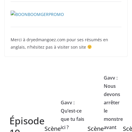
Merci à dryedmangoez.com pour ses résumés en
anglais, n’hésitez pas à visiter son site
Gavv :
Nous
devons
Gavv :
arrêter
Qu’est-ce
le
Épisode
que tu fais
monstre
ici ?
avant
Scène
Scène
Sc