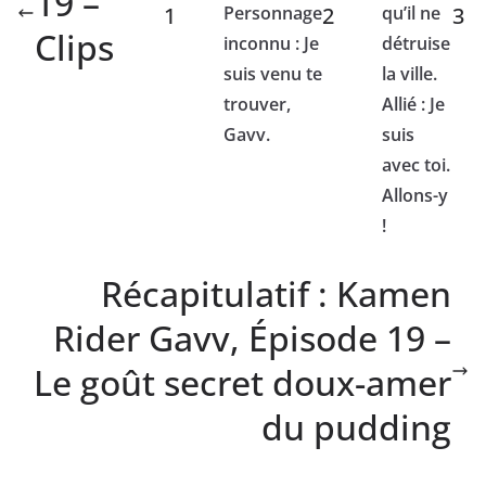
19 –
1
Personnage
2
qu’il ne
3
Clips
inconnu : Je
détruise
suis venu te
la ville.
trouver,
Allié : Je
Gavv.
suis
avec toi.
Allons-y
!
Récapitulatif : Kamen
Rider Gavv, Épisode 19 –
Le goût secret doux-amer
du pudding