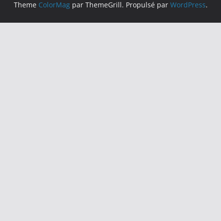
Theme
ColorMag
par ThemeGrill. Propulsé par
WordPress
.