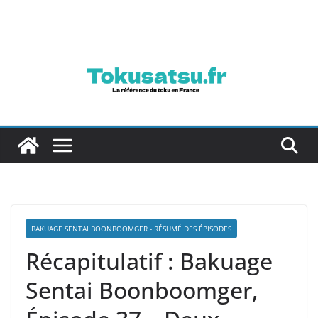
Passer
au
contenu
BAKUAGE SENTAI BOONBOOMGER - RÉSUMÉ DES ÉPISODES
Récapitulatif : Bakuage
Sentai Boonboomger,