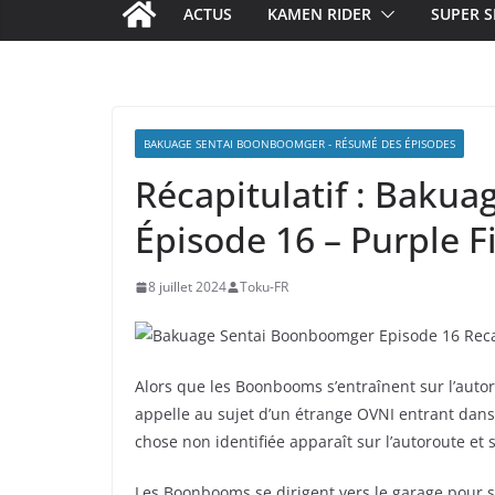
ACTUS
KAMEN RIDER
SUPER S
BAKUAGE SENTAI BOONBOOMGER - RÉSUMÉ DES ÉPISODES
Récapitulatif : Baku
Épisode 16 – Purple F
8 juillet 2024
Toku-FR
Alors que les Boonbooms s’entraînent sur l’autor
appelle au sujet d’un étrange OVNI entrant dans
chose non identifiée apparaît sur l’autoroute et 
Les Boonbooms se dirigent vers le garage pour s