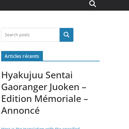
Rechercher
Articles récents
Hyakujuu Sentai
Gaoranger Juoken –
Edition Mémoriale –
Annoncé
Here is the translation with the specified