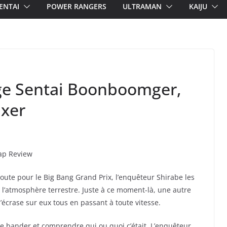
ENTAI
POWER RANGERS
ULTRAMAN
KAIJU
age Sentai Boonboomger,
ixer
oute pour le Big Bang Grand Prix, l’enquêteur Shirabe les
 l’atmosphère terrestre. Juste à ce moment-là, une autre
s’écrase sur eux tous en passant à toute vitesse.
e bander et comprendre qui ou quoi c’était. L’enquêteur