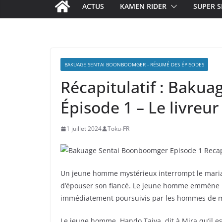
ACTUS
KAMEN RIDER
SUPER S
BAKUAGE SENTAI BOONBOOMGER - RÉSUMÉ DES ÉPISODES
Récapitulatif : Baku
Épisode 1 – Le livreur
1 juillet 2024
Toku-FR
Un jeune homme mystérieux interrompt le mariage
d’épouser son fiancé. Le jeune homme emmène Mir
immédiatement poursuivis par les hommes de m
Le jeune homme, Hando Taiya, dit à Mira qu’il es