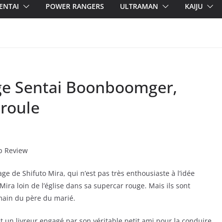
ENTAI
POWER RANGERS
ULTRAMAN
KAIJU
age Sentai Boonboomger,
 roule
 de Shifuto Mira, qui n’est pas très enthousiaste à l’idée
a loin de l’église dans sa supercar rouge. Mais ils sont
ain du père du marié.
t un livreur engagé par son véritable petit ami pour la conduire