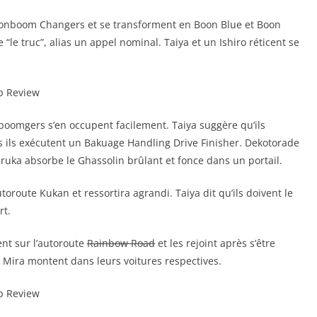
 Boonboom Changers et se transforment en Boon Blue et Boon
“le truc”, alias un appel nominal. Taiya et un Ishiro réticent se
nboomgers s’en occupent facilement. Taiya suggère qu’ils
 ils exécutent un Bakuage Handling Drive Finisher. Dekotorade
ruka absorbe le Ghassolin brûlant et fonce dans un portail.
route Kukan et ressortira agrandi. Taiya dit qu’ils doivent le
rt.
t sur l’autoroute
Rainbow Road
et les rejoint après s’être
t Mira montent dans leurs voitures respectives.