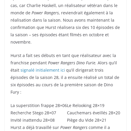
cas, car Charlie Haskell, un réalisateur vétéran dans le
monde de
Power Rangers
, reviendrait également à la
réalisation dans la saison. Nous avons maintenant la
confirmation que Hurst réalisera six des 10 épisodes de
la saison – ses épisodes étant filmés en octobre et
novembre.
Hurst a fait ses débuts en tant que réalisateur avec la
franchise pendant
Power Rangers Dino Furie.
Alors qu’il
était
signalé initialement ici
qu’il dirigerait trois
épisodes de la saison 28, il a ensuite réalisé un total de
six épisodes au cours de la première saison de Dino
Fury :
La superstition frappe 28×06
Le Relooking 28×19
Recherche Stego 28×07
Cauchemars éveillés 28×20
Invité inattendu 28×08
Piège du Vide 28×21
Hurst a déjà travaillé sur
Power Rangers
comme il a