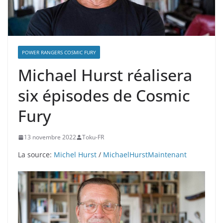
POWER RANGERS COSMIC FURY
Michael Hurst réalisera
six épisodes de Cosmic
Fury
13 novembre 2022
Toku-FR
La source:
Michel Hurst
/
MichaelHurstMaintenant