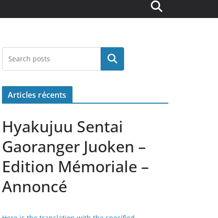
Rechercher
Articles récents
Hyakujuu Sentai
Gaoranger Juoken –
Edition Mémoriale –
Annoncé
Here is the translation with the specified