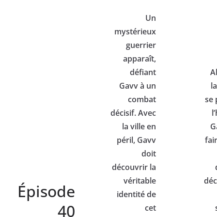
Un
mystérieux
guerrier
apparaît,
défiant
A
Gavv à un
l
combat
se 
décisif. Avec
l
la ville en
G
péril, Gavv
fai
doit
découvrir la
véritable
déc
Épisode
identité de
40
cet