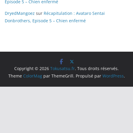
Episode 5 – Chien enfermé
DryedMangoez
sur
Récapitulation : Avataro Sentai
Donbrothers, Episode 5 – Chien enfermé
Copyright © 2026
Tokusatsu.fr
. Tous droits réservés.
Theme
ColorMag
par ThemeGrill. Propulsé par
WordPress
.