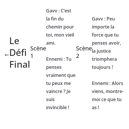
Gavv : C’est
la fin du
Gavv : Peu
chemin pour
importe la
toi, mon vieil
force que tu
Le
ami.
penses avoir,
Scène
Scène
Défi
la justice
1
2
Ennemi : Tu
triomphera
Final
penses
toujours !
vraiment que
tu peux me
Ennemi : Alors
vaincre ? Je
viens, montre-
suis
moi ce que tu
invincible !
as !