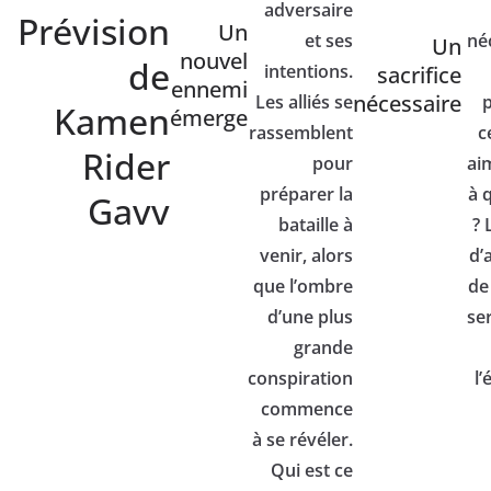
adversaire
Prévision
Un
et ses
né
Un
nouvel
de
intentions.
sacrifice
ennemi
nécessaire
Les alliés se
Kamen
émerge
rassemblent
c
Rider
pour
ai
préparer la
à 
Gavv
bataille à
? 
venir, alors
d’
que l’ombre
de
d’une plus
se
grande
conspiration
l’
commence
à se révéler.
Qui est ce