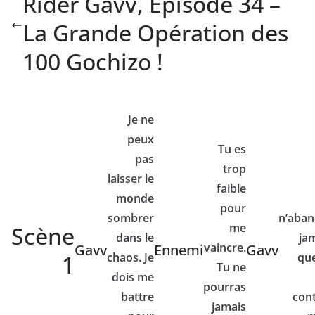
Rider Gavv, Épisode 34 –
La Grande Opération des
100 Gochizo !
Je ne
peux
Tu es
pas
trop
laisser le
faible
monde
pour
sombrer
n’aban
me
Scène
dans le
jam
vaincre.
Gavv
Ennemi
Gavv
1
chaos. Je
que
Tu ne
dois me
pourras
battre
cont
jamais