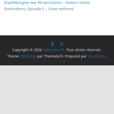
DryedMangoez
sur
Récapitulation : Avataro Sentai
Donbrothers, Episode 5 – Chien enfermé
Copyright © 2026
Tokusatsu.fr
. Tous droits réservés.
Theme
ColorMag
par ThemeGrill. Propulsé par
WordPress
.