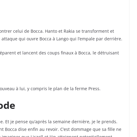
trer celui de Bocca. Hanto et Rakia se transforment et
 attaque qui ouvre Bocca à Lango qui l’empale par derrière.
éparent et lancent des coups finaux à Bocca, le détruisant
nouveau à lui, y compris le plan de la ferme Press.
sode
. Et je pense qu’après la semaine dernière, je le prends.
nt Bocca dise enfin au revoir. C’est dommage que sa fille ne
imaginer que Liszell et Jiip atteignent potentiellement