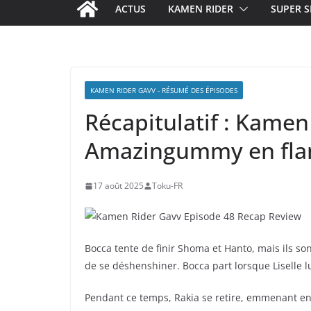
ACTUS
KAMEN RIDER
SUPER S
KAMEN RIDER GAVV - RÉSUMÉ DES ÉPISODES
Récapitulatif : Kamen
Amazingummy en fl
17 août 2025
Toku-FR
Bocca tente de finir Shoma et Hanto, mais ils so
de se déshenshiner. Bocca part lorsque Liselle lu
Pendant ce temps, Rakia se retire, emmenant en 