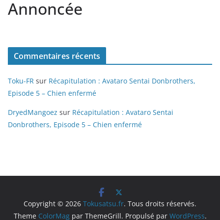
Annoncée
Commentaires récents
Toku-FR
sur
Récapitulation : Avataro Sentai Donbrothers,
Episode 5 – Chien enfermé
DryedMangoez
sur
Récapitulation : Avataro Sentai
Donbrothers, Episode 5 – Chien enfermé
Copyright © 2026
Tokusatsu.fr
. Tous droits réservés.
Theme
ColorMag
par ThemeGrill. Propulsé par
WordPress
.