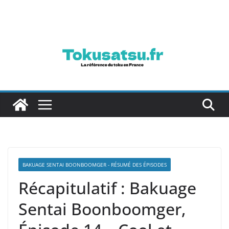
Passer
au
contenu
BAKUAGE SENTAI BOONBOOMGER - RÉSUMÉ DES ÉPISODES
Récapitulatif : Bakuage
Sentai Boonboomger,