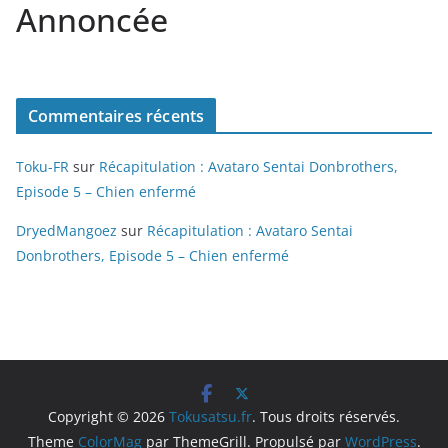
Annoncée
Commentaires récents
Toku-FR
sur
Récapitulation : Avataro Sentai Donbrothers,
Episode 5 – Chien enfermé
DryedMangoez
sur
Récapitulation : Avataro Sentai
Donbrothers, Episode 5 – Chien enfermé
Copyright © 2026
Tokusatsu.fr
. Tous droits réservés.
Theme
ColorMag
par ThemeGrill. Propulsé par
WordPress
.