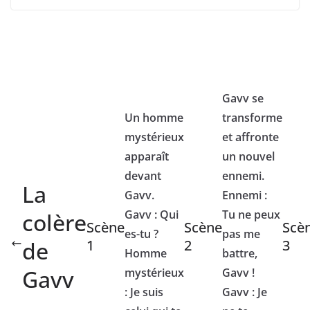
Gavv se
Un homme
transforme
mystérieux
et affronte
apparaît
un nouvel
devant
ennemi.
La
Gavv.
Ennemi :
Gavv : Qui
Tu ne peux
colère
Scène
Scène
Scè
es-tu ?
pas me
de
1
2
3
Homme
battre,
Gavv
mystérieux
Gavv !
: Je suis
Gavv : Je