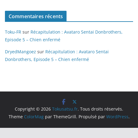
Commentaires récents
Toku-FR
sur
Récapitulation : Avataro Sentai Donbrothers,
Episode 5 – Chien enfermé
DryedMangoez
sur
Récapitulation : Avataro Sentai
Donbrothers, Episode 5 – Chien enfermé
Copyright © 2026
Tokusatsu.fr
. Tous droits réservés.
Theme
ColorMag
par ThemeGrill. Propulsé par
WordPress
.