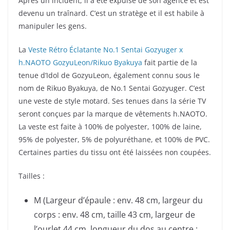
Après un incident, il a été expulsé de son agence et est
devenu un traînard. C’est un stratège et il est habile à
manipuler les gens.
La
Veste Rétro Éclatante No.1 Sentai Gozyuger x
h.NAOTO GozyuLeon/Rikuo Byakuya
fait partie de la
tenue d’Idol de GozyuLeon, également connu sous le
nom de Rikuo Byakuya, de No.1 Sentai Gozyuger. C’est
une veste de style motard. Ses tenues dans la série TV
seront conçues par la marque de vêtements h.NAOTO.
La veste est faite à 100% de polyester, 100% de laine,
95% de polyester, 5% de polyuréthane, et 100% de PVC.
Certaines parties du tissu ont été laissées non coupées.
Tailles :
M (Largeur d’épaule : env. 48 cm, largeur du
corps : env. 48 cm, taille 43 cm, largeur de
l’ourlet 44 cm, longueur du dos au centre :