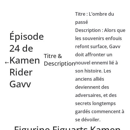
Titre : L’ombre du
passé
Description : Alors que
Épisode
les souvenirs enfouis
24 de
refont surface, Gavv
doit affronter un
Titre &
Kamen
Description
nouvel ennemi lié à
Rider
son histoire. Les
anciens alliés
Gavv
deviennent des
adversaires, et des
secrets longtemps
gardés commencent à
se dévoiler.
Figurine Figuarts Kamen