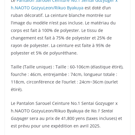
Le
Pantalon Sarouel Ceinture No.1 Sentai Gozyuger x
h.NAOTO GozyuLeon/Rikuo Byakuya
est doté d’un
ruban décoratif. La ceinture blanche montrée sur
l’image du modèle n’est pas incluse. Le matériau du
corps est fait à 100% de polyester. Le tissu de
changement est fait à 75% de polyester et 25% de
rayon de polyester. La ceinture est faite à 95% de
polyester et 5% de polyuréthane.
Taille (Taille unique) : Taille : 60-106cm (élastique étiré),
fourche : 46cm, entrejambe : 74cm, longueur totale :
118cm, circonférence de l’ourlet : 24cm~36cm (ourlet
étiré).
Le Pantalon Sarouel Ceinture No.1 Sentai Gozyuger x
h.NAOTO GozyuLeon/Rikuo Byakuya de
No.1 Sentai
Gozyuger
sera au prix de 41,800 yens (taxes incluses) et
est prévu pour une expédition en avril 2025.