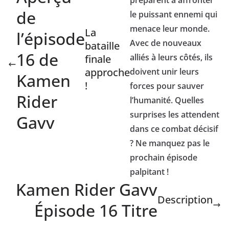
préparent à affronter
de
le puissant ennemi qui
menace leur monde.
La
l’épisode
Avec de nouveaux
bataille
16 de
alliés à leurs côtés, ils
finale
approche
doivent unir leurs
Kamen
!
forces pour sauver
Rider
l’humanité. Quelles
surprises les attendent
Gavv
dans ce combat décisif
? Ne manquez pas le
prochain épisode
palpitant !
Kamen Rider Gavv
Description
Épisode 16 Titre