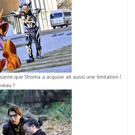
sante que Shoma a acquise ait aussi une limitation !
uveau ?