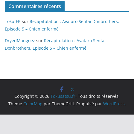
Commentaires récents
Toku-FR
sur
Récapitulation : Avataro Sentai Donbrothers,
Episode 5 – Chien enfermé
DryedMangoez
sur
Récapitulation : Avataro Sentai
Donbrothers, Episode 5 – Chien enfermé
Copyright © 2026
Tokusatsu.fr
. Tous droits réservés.
Theme
ColorMag
par ThemeGrill. Propulsé par
WordPress
.