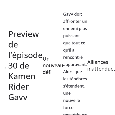
Gavv doit
affronter un
ennemi plus
Preview
puissant
de
que tout ce
qu’il a
l’épisode
rencontré
Un
Alliances
30 de
auparavant.
nouveau
inattendue
défi
Alors que
Kamen
les ténèbres
Rider
s’étendent,
une
Gavv
nouvelle
force
mystérieuse