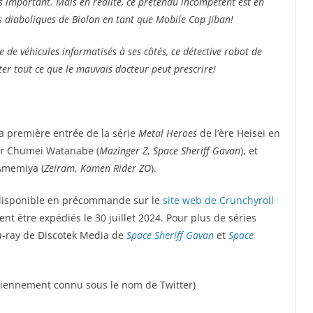
us important. Mais en réalité, ce prétendu incompétent est en
ns diaboliques de Biolon en tant que Mobile Cop Jiban!
ère de véhicules informatisés à ses côtés, ce détective robot de
ter tout ce que le mauvais docteur peut prescrire!
la première entrée de la série
Metal Heroes
de l’ère Heisei en
eur Chumei Watanabe (
Mazinger Z
,
Space Sheriff Gavan
), et
Amemiya (
Zeiram
,
Kamen Rider ZO
).
disponible en précommande sur le
site web de Crunchyroll
ent être expédiés le 30 juillet 2024. Pour plus de séries
Blu-ray de Discotek Media de
Space Sheriff Gavan
et
Space
iennement connu sous le nom de Twitter)