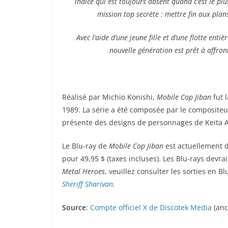
indice qui est toujours absent quand c’est le pl
mission top secrète : mettre fin aux pla
Avec l’aide d’une jeune fille et d’une flotte enti
nouvelle génération est prêt à affron
Réalisé par Michio Konishi,
Mobile Cop Jiban
fut 
1989. La série a été composée par le composit
présente des designs de personnages de Keita 
Le Blu-ray de
Mobile Cop Jiban
est actuellement 
pour 49,95 $ (taxes incluses). Les Blu-rays devrai
Metal Heroes
, veuillez consulter les sorties en 
Sheriff Sharivan
.
Source
:
Compte officiel X de Discotek Media
(anc