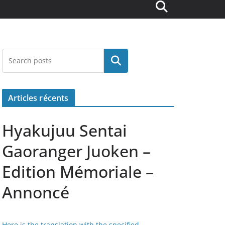
Rechercher
Articles récents
Hyakujuu Sentai
Gaoranger Juoken –
Edition Mémoriale –
Annoncé
Here is the translation with the specified