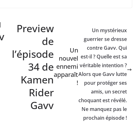
u
Preview
Un mystérieux
v
de
guerrier se dresse
contre Gavv. Qui
Un
l’épisode
est-il ? Quelle est sa
nouvel
34 de
véritable intention ?
ennemi
apparaît
Alors que Gavv lutte
Kamen
!
pour protéger ses
Rider
amis, un secret
choquant est révélé.
Gavv
Ne manquez pas le
prochain épisode !