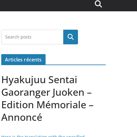
Rechercher
Articles récents
Hyakujuu Sentai
Gaoranger Juoken –
Edition Mémoriale –
Annoncé
Here is the translation with the specified