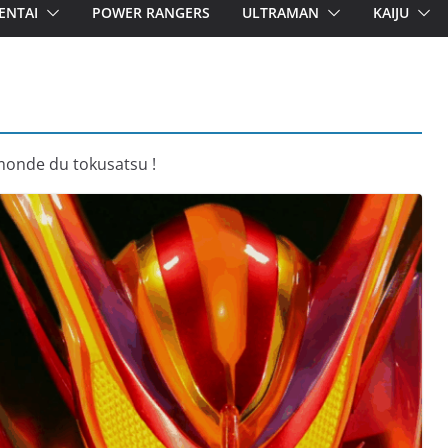
ENTAI
POWER RANGERS
ULTRAMAN
KAIJU
 monde du tokusatsu !